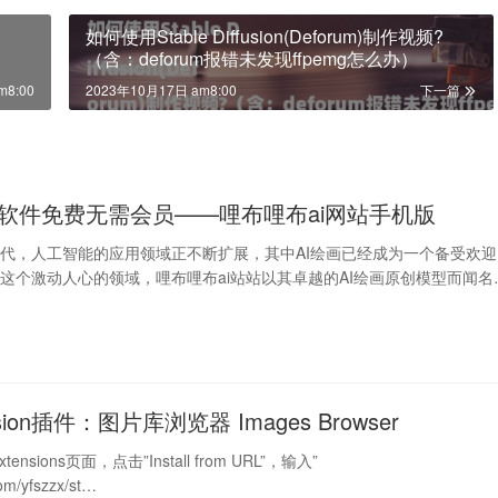
如何使用Stable Diffusion(Deforum)制作视频?
（含：deforum报错未发现ffpemg怎么办）
m8:00
2023年10月17日 am8:00
下一篇
成软件免费无需会员——哩布哩布ai网站手机版
代，人工智能的应用领域正不断扩展，其中AI绘画已经成为一个备受欢迎
这个激动人心的领域，哩布哩布ai站站以其卓越的AI绘画原创模型而闻名
点星…
ffusion插件：图片库浏览器 Images Browser
nsions页面，点击”Install from URL”，输入”
com/yfszzx/st…