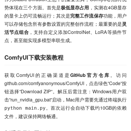
势体现在三个方面。首先是
极低显存占用
，实测在4GB显存
的显卡上仍可流畅运行；其次是
完整工作流保存
功能，用户
可以存储包含所有参数设置的完整创作流程；最重要的是
灵
活节点组合
，支持自定义添加ControlNet、LoRA等插件节
点，甚至能实现多模型串联生成。
ComfyUI下载安装教程
获取ComfyUI的正确渠道是
GitHub官方仓库
。访问
github.com/comfyanonymous/ComfyUI，点击绿色”Code”按
钮选择”Download ZIP”。解压后需注意：Windows用户双
击”run_nvidia_gpu.bat”启动，Mac用户需要先通过终端执行
。首次运行会自动下载约10GB的依赖
python main.py
文件，建议保持网络畅通。