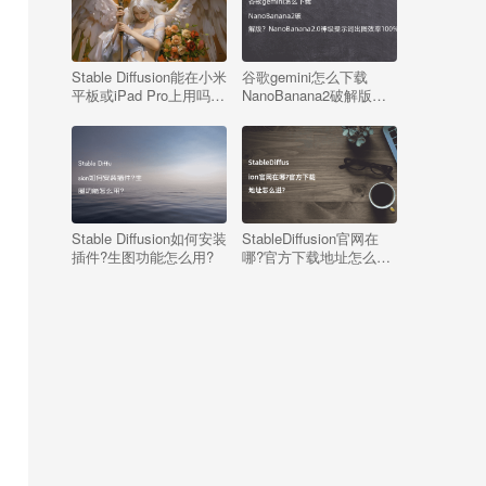
Stable Diffusion能在小米
谷歌gemini怎么下载
平板或iPad Pro上用吗？
NanoBanana2破解版？
（含：使用教程）
NanoBanana2.0神级提
示词出图效率100%？
Stable Diffusion如何安装
StableDiffusion官网在
插件?生图功能怎么用?
哪?官方下载地址怎么
进?