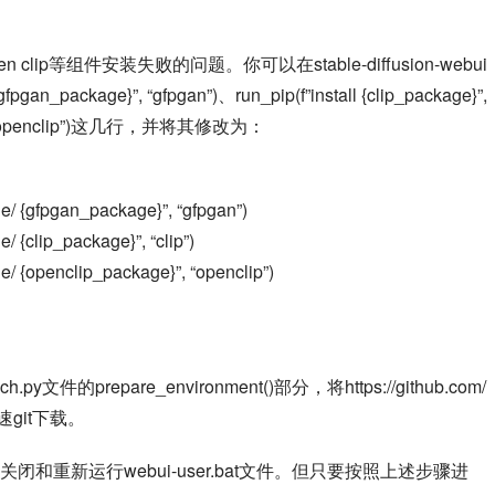
 clip等组件安装失败的问题。你可以在stable-diffusion-webui
_package}”, “gfpgan”)、run_pip(f”install {clip_package}”, 
age}”, “openclip”)这几行，并将其修改为：
ple/ {gfpgan_package}”, “gfpgan”)
e/ {clip_package}”, “clip”)
ple/ {openclip_package}”, “openclip”)
prepare_environment()部分，将https://github.com/
加速git下载。
重新运行webui-user.bat文件。但只要按照上述步骤进