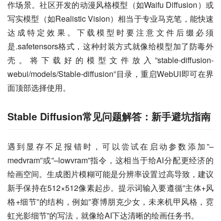
作场景。社区开发的动漫风格模型（如Waifu Diffusion）或
写实模型（如Realistic Vision）相当于专业马克笔，能快速
达成特定效果。下载模型时要注意文件后缀必须
是.safetensors格式，这种封装方式就像给模型加了防毒外
壳。将下载好的模型文件放入”stable-diffusion-
webui/models/Stable-diffusion”目录，重启WebUI即可在界
面顶部选择使用。
Stable Diffusion常见问题解答：新手避坑指南
遇到显存不足报错时，可以尝试在启动参数添加”–
medvram”或”–lowvram”指令，这相当于给AI分配更经济的
绘画空间。生成图片模糊可能是分辨率设置过高导致，建议
新手保持在512×512像素起步。提示词输入要遵循”主体+风
格+细节”的结构，例如”赛博朋克少女，未来机甲风格，霓
虹光影细节”的写法，就像给AI下达清晰的绘画任务书。