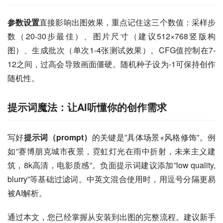
参数设置
直接影响出图效果，重点记住这三个数值：采样步
数（20-30步最佳）、图片尺寸（建议512×768竖版构
图）、生成批次（单次1-4张测试效果）。CFG值控制在7-
12之间，过高会导致画面僵硬。随机种子设为-1可保持创作
随机性。
提示词魔法：让AI听懂你的创作需求
写好
提示词（prompt）
的关键是”具体场景+风格修饰”。例
如”赛博朋克城市夜景，霓虹灯光在雨中折射，未来主义建
筑，8k高清，电影质感”。负面提示词建议添加”low quality, 
blurry”等基础过滤词。中英文混合使用时，用逗号分隔更易
被AI解析。
通过本文，您已经掌握从安装到出图的完整流程。建议新手