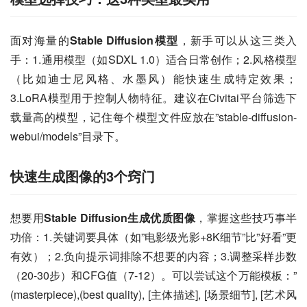
面对海量的
Stable Diffusion模型
，新手可以从这三类入
手：1.通用模型（如SDXL 1.0）适合日常创作；2.风格模型
（比如迪士尼风格、水墨风）能快速生成特定效果；
3.LoRA模型用于控制人物特征。建议在Civitai平台筛选下
载量高的模型，记住每个模型文件应放在”stable-diffusion-
webui/models”目录下。
快速生成图像的3个窍门
想要用
Stable Diffusion生成优质图像
，掌握这些技巧事半
功倍：1.关键词要具体（如”电影级光影+8K细节”比”好看”更
有效）；2.负向提示词排除不想要的内容；3.调整采样步数
（20-30步）和CFG值（7-12）。可以尝试这个万能模板：”
(masterpiece),(best quality), [主体描述], [场景细节], [艺术风