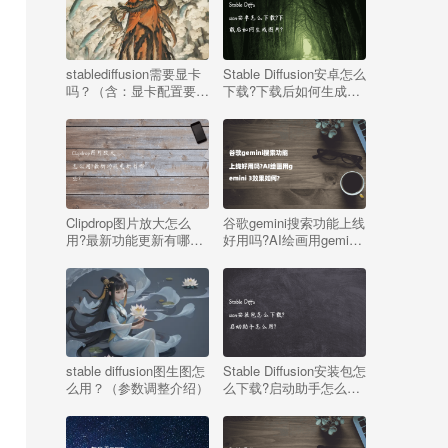
stablediffusion需要显卡
Stable Diffusion安卓怎么
吗？（含：显卡配置要
下载?下载后如何生成图
求）
片?
Clipdrop图片放大怎么
谷歌gemini搜索功能上线
用?最新功能更新有哪
好用吗?AI绘画用gemini
些?
3效果如何?
stable diffusion图生图怎
Stable Diffusion安装包怎
么用？（参数调整介绍）
么下载?启动助手怎么
用?