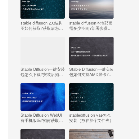
stable diffusion 2.0结构
stable diffusion本地部署
图如何获取?获取后怎么
需多少空间?部署步骤有
分析?
哪些?
Stable Diffusion一键安装
Stable Diffusion一键安装
包怎么下载?安装后如何
包如何支持AMD显卡?驱
用?
动安装1603问题怎么解
决?
Stable Diffusion WebUI
stablediffusion vae怎么
有手机版吗?如何获取手
安装（放在那个文件夹）
机版?