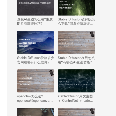
豆包AI生图怎么用?生成
Stable Diffusion破解版怎
图片有哪些技巧?
么下载?网盘资源靠谱
吗?
Stable Diffusion价格多少
Stable Diffusion在线怎么
官网在哪有什么信息?
用?有哪些AI生图功能?
openclaw怎么读?
stablediffusion用文生图
opensea和opencanvas
＋ ControlNet ＋ Latent
如何发音?
Couple生成指定位置的
多个人物