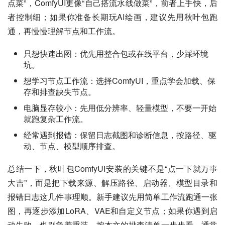
点菜”，ComfyUI更像“自己搭流水线做菜”，前者上手快，后
者控制细；如果你准备长期玩AI绘画，建议先用秋叶包跑
通，再慢慢理解节点和工作流。
只想快速出图：优先用整合包或在线平台，少踩环境
坑。
想学习节点工作流：选择ComfyUI，重点学会加载、保
存和排查缺失节点。
电脑显存较小：先用低分辨率、轻量模型，不要一开始
就跑复杂工作流。
经常遇到报错：保留日志截图和诊断信息，按路径、驱
动、节点、模型顺序排查。
总结一下，秋叶包ComfyUI安装的关键不是“点一下就万事
大吉”，而是把下载来源、解压路径、启动器、模型目录和
报错日志这几件事理顺。新手建议先用简单工作流跑通一张
图，再逐步添加LoRA、VAE和自定义节点；如果你遇到启
动失败，也别急着重装，按本文的排查清单一步步看，通常