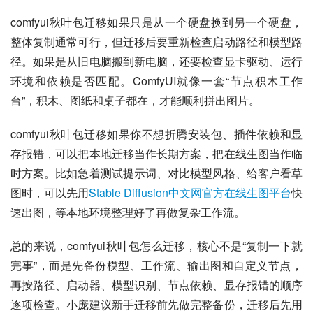
comfyui秋叶包迁移如果只是从一个硬盘换到另一个硬盘，
整体复制通常可行，但迁移后要重新检查启动路径和模型路
径。如果是从旧电脑搬到新电脑，还要检查显卡驱动、运行
环境和依赖是否匹配。ComfyUI就像一套“节点积木工作
台”，积木、图纸和桌子都在，才能顺利拼出图片。
comfyui秋叶包迁移如果你不想折腾安装包、插件依赖和显
存报错，可以把本地迁移当作长期方案，把在线生图当作临
时方案。比如急着测试提示词、对比模型风格、给客户看草
图时，可以先用
Stable Diffusion中文网官方在线生图平台
快
速出图，等本地环境整理好了再做复杂工作流。
总的来说，comfyui秋叶包怎么迁移，核心不是“复制一下就
完事”，而是先备份模型、工作流、输出图和自定义节点，
再按路径、启动器、模型识别、节点依赖、显存报错的顺序
逐项检查。小庞建议新手迁移前先做完整备份，迁移后先用