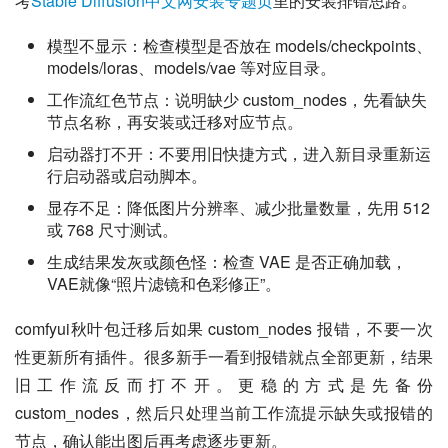
考
Stable Diffusion中文网安装专题页
里的安装排错思路。
模型不显示：检查模型是否放在 models/checkpoints、
models/loras、models/vae 等对应目录。
工作流红色节点：说明缺少 custom_nodes，先看缺失
节点名称，再安装或迁移对应节点。
启动器打不开：不要用旧快捷方式，进入新目录重新运
行启动器或启动脚本。
显存不足：降低图片分辨率、减少批量数量，先用 512
或 768 尺寸测试。
生成结果发灰或颜色怪：检查 VAE 是否正确加载，
VAE就像“照片滤镜和色彩修正”。
comfyui秋叶包迁移后如果 custom_nodes 报错，不要一次
性更新所有插件。很多新手一看到报错就点全部更新，结果
旧工作流反而打不开。更稳的方式是先备份 
custom_nodes，然后只处理当前工作流提示缺失或报错的
节点，确认能出图后再考虑逐步更新。