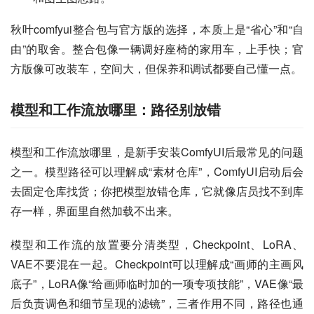
秋叶comfyui整合包与官方版的选择，本质上是“省心”和“自
由”的取舍。整合包像一辆调好座椅的家用车，上手快；官
方版像可改装车，空间大，但保养和调试都要自己懂一点。
模型和工作流放哪里：路径别放错
模型和工作流放哪里，是新手安装ComfyUI后最常见的问题
之一。模型路径可以理解成“素材仓库”，ComfyUI启动后会
去固定仓库找货；你把模型放错仓库，它就像店员找不到库
存一样，界面里自然加载不出来。
模型和工作流的放置要分清类型，Checkpoint、LoRA、
VAE不要混在一起。Checkpoint可以理解成“画师的主画风
底子”，LoRA像“给画师临时加的一项专项技能”，VAE像“最
后负责调色和细节呈现的滤镜”，三者作用不同，路径也通