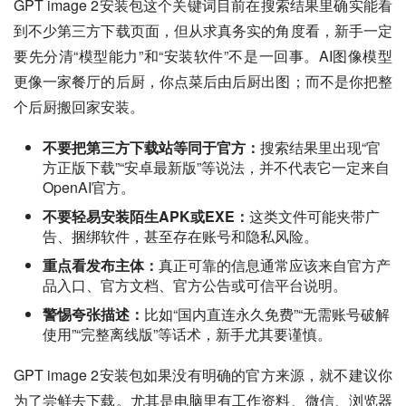
GPT image 2安装包这个关键词目前在搜索结果里确实能看
到不少第三方下载页面，但从求真务实的角度看，新手一定
要先分清“模型能力”和“安装软件”不是一回事。AI图像模型
更像一家餐厅的后厨，你点菜后由后厨出图；而不是你把整
个后厨搬回家安装。
不要把第三方下载站等同于官方：
搜索结果里出现“官
方正版下载”“安卓最新版”等说法，并不代表它一定来自
OpenAI官方。
不要轻易安装陌生APK或EXE：
这类文件可能夹带广
告、捆绑软件，甚至存在账号和隐私风险。
重点看发布主体：
真正可靠的信息通常应该来自官方产
品入口、官方文档、官方公告或可信平台说明。
警惕夸张描述：
比如“国内直连永久免费”“无需账号破解
使用”“完整离线版”等话术，新手尤其要谨慎。
GPT image 2安装包如果没有明确的官方来源，就不建议你
为了尝鲜去下载。尤其是电脑里有工作资料、微信、浏览器