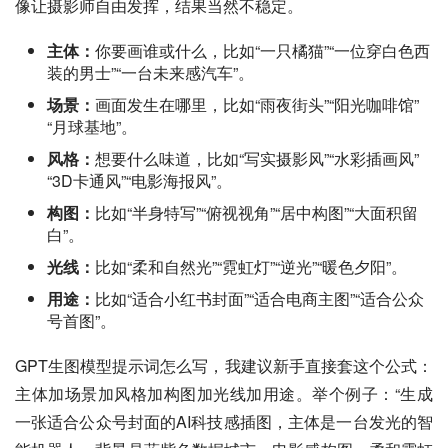
像让摄影师自由发挥，结果当然不稳定。
主体：
你要画谁或什么，比如“一只橘猫”“一位穿白色西
装的男士”“一台未来感汽车”。
场景：
画面发生在哪里，比如“雨夜街头”“阳光咖啡馆”
“月球基地”。
风格：
想要什么味道，比如“写实摄影风”“水彩插画风”
“3D卡通风”“电影海报风”。
构图：
比如“半身特写”“俯视视角”“居中构图”“大面积留
白”。
光线：
比如“柔和自然光”“霓虹灯”“逆光”“暖色夕阳”。
用途：
比如“适合小红书封面”“适合电商主图”“适合公众
号首图”。
GPT生图模型提示词怎么写，我建议新手直接套这个公式：
主体加场景加风格加构图加光线加用途。举个例子：“生成
一张适合公众号封面的AI科技感插图，主体是一台发光的智