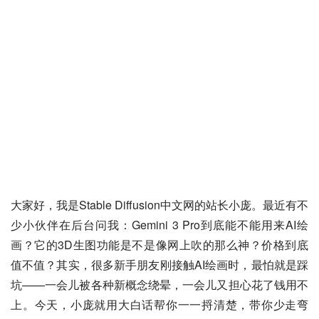
大家好，我是Stable Diffusion中文网的站长小庞。最近有不
少小伙伴在后台问我：Gemini 3 Pro到底能不能用来AI绘
画？它的3D生图功能是不是像网上吹的那么神？价格到底
值不值？其实，很多新手朋友刚接触AI绘画时，最怕就是踩
坑——一会儿被各种新概念绕晕，一会儿又担心花了钱用不
上。今天，小庞就用大白话帮你一一捋清楚，带你少走弯