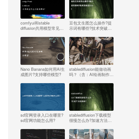
comfyui和stable
豆包文生图怎么操作?提
diffusion共用模型常见问
示词有哪些?技术突破是
题有哪些?
什么?
Nano Banana如何用AI生
stablediffusion能做动画
成图片?支持哪些模型?
吗？（含：AI绘画制作动
画的思路与教程）
sd官网登录入口在哪里?
stablediffusion下载模型
sd官网功能怎么用?
很慢怎么办?加速方法有
哪些?