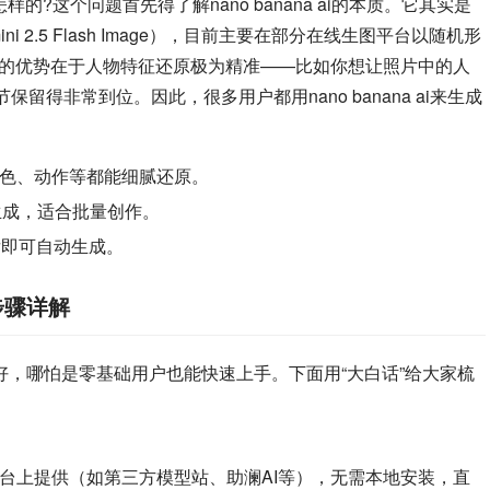
是怎样的?这个问题首先得了解nano banana ai的本质。它其实是
 2.5 Flash Image），目前主要在部分在线生图平台以随机形
 ai最大的优势在于人物特征还原极为精准——比如你想让照片中的人
留得非常到位。因此，很多用户都用nano banana ai来生成
发丝、肤色、动作等都能细腻还原。
生成，适合批量创作。
入后即可自动生成。
步骤详解
好，哪怕是零基础用户也能快速上手。下面用“大白话”给大家梳
线生图平台上提供（如第三方模型站、助澜AI等），无需本地安装，直