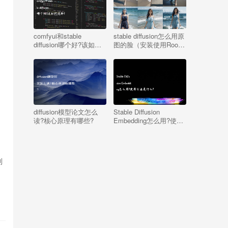
comfyui和stable
stable diffusion怎么用原
diffusion哪个好?该如何
图的脸（安装使用Roop
选择?
插件一键换脸教程）
diffusion模型论文怎么
Stable Diffusion
读?核心原理有哪些?
Embedding怎么用?使用
方法是什么?
到