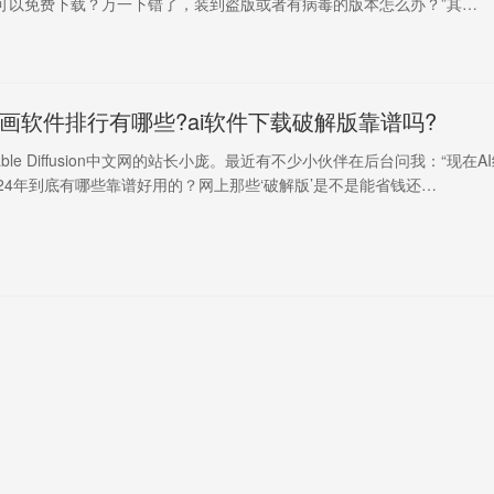
可以免费下载？万一下错了，装到盗版或者有病毒的版本怎么办？”其…
I绘画软件排行有哪些?ai软件下载破解版靠谱吗?
ble Diffusion中文网的站长小庞。最近有不少小伙伴在后台问我：“现在A
24年到底有哪些靠谱好用的？网上那些‘破解版’是不是能省钱还…