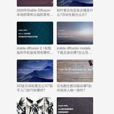
2025年Stable Diffusion
秋叶整合包安装步骤是什
本地部署和云端部署有何
么?启动失败怎么办?
区别?部署要多久?
stable diffusion 2.1在线
stable diffusion models
版和手机版使用有哪些常
下载后放在哪?怎么导
见问题?
入?
SD提示词权重怎么写?新
豆包图生图功能在哪?如
手入门技巧有哪些?
何保持人物一致性?