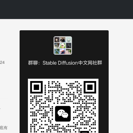
？
24
安
到底有