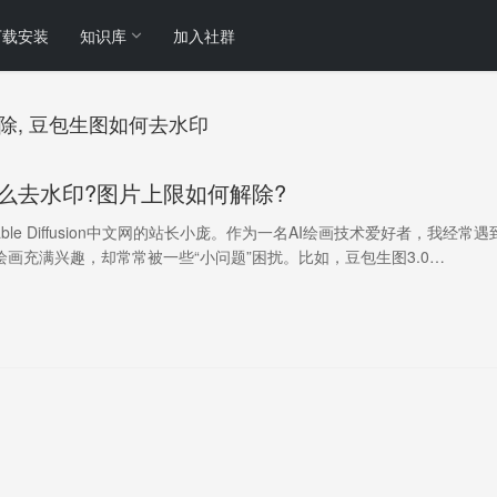
下载安装
知识库
加入社群
除, 豆包生图如何去水印
么去水印?图片上限如何解除?
ble Diffusion中文网的站长小庞。作为一名AI绘画技术爱好者，我经常遇
绘画充满兴趣，却常常被一些“小问题”困扰。比如，豆包生图3.0…